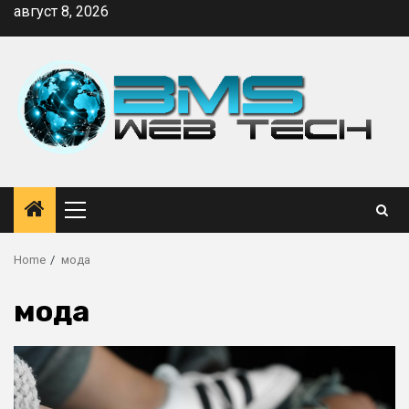
Skip
август 8, 2026
to
content
Primary
Menu
Home
мода
мода