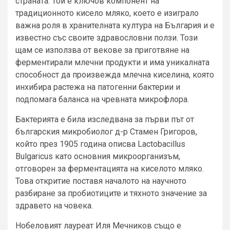
страната. Той е ключов компонент на
традиционното кисело мляко, което е изиграло
важна роля в хранителната култура на България и е
известно със своите здравословни ползи. Този
щам се използва от векове за приготвяне на
ферментирали млечни продукти и има уникалната
способност да произвежда млечна киселина, която
инхибира растежа на патогенни бактерии и
подпомага баланса на чревната микрофлора.
Бактерията е била изследвана за първи път от
българския микробиолог д-р Стамен Григоров,
който през 1905 година описва Lactobacillus
Bulgaricus като основния микроорганизъм,
отговорен за ферментацията на киселото мляко.
Това откритие поставя началото на научното
разбиране за пробиотиците и тяхното значение за
здравето на човека.
Нобеловият лауреат Иля Мечников също е