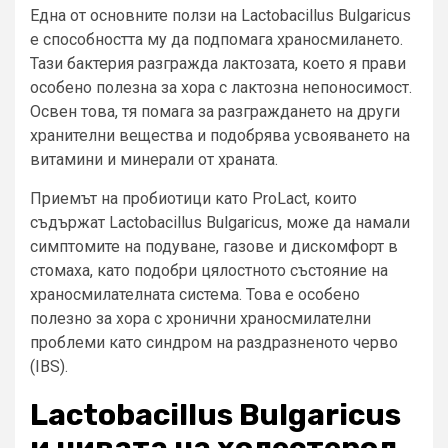
Една от основните ползи на Lactobacillus Bulgaricus
е способността му да подпомага храносмилането.
Тази бактерия разгражда лактозата, което я прави
особено полезна за хора с лактозна непоносимост.
Освен това, тя помага за разграждането на други
хранителни вещества и подобрява усвояването на
витамини и минерали от храната.
Приемът на пробиотици като ProLact, които
съдържат Lactobacillus Bulgaricus, може да намали
симптомите на подуване, газове и дискомфорт в
стомаха, като подобри цялостното състояние на
храносмилателната система. Това е особено
полезно за хора с хронични храносмилателни
проблеми като синдром на раздразненото черво
(IBS).
Lactobacillus Bulgaricus