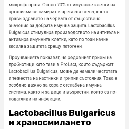
микрофлората. Около 70% от имунните клетки на
организма се намират в чревната стена, което
прави здравето на червата от съществено
значение за добрата имунна защита. Lactobacillus
Bulgaricus стимулира производството на антитела и
активира имунните клетки, като по този начин
засилва защитата срещу патогени.
Проучванията показват, че редовният прием на
пробиотици като тези в ProLact, които съдържат
Lactobacillus Bulgaricus, може да намали честотата
и тежестта на настинки и грипни състояния. Това е
особено важно за хора с отслабена имунна
система, както и за деца и възрастни, които са по-
податливи на инфекции.
Lactobacillus Bulgaricus
и храносмилането