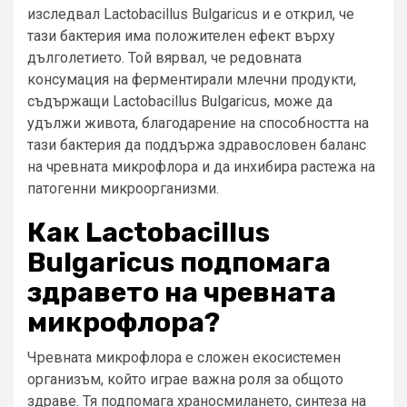
изследвал Lactobacillus Bulgaricus и е открил, че
тази бактерия има положителен ефект върху
дълголетието. Той вярвал, че редовната
консумация на ферментирали млечни продукти,
съдържащи Lactobacillus Bulgaricus, може да
удължи живота, благодарение на способността на
тази бактерия да поддържа здравословен баланс
на чревната микрофлора и да инхибира растежа на
патогенни микроорганизми.
Как Lactobacillus
Bulgaricus подпомага
здравето на чревната
микрофлора?
Чревната микрофлора е сложен екосистемен
организъм, който играе важна роля за общото
здраве. Тя подпомага храносмилането, синтеза на