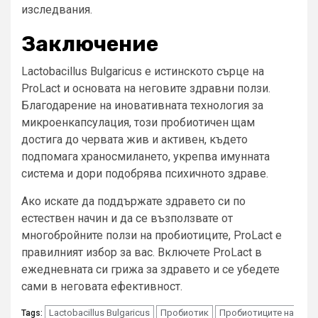
изследвания.
Заключение
Lactobacillus Bulgaricus е истинското сърце на
ProLact и основата на неговите здравни ползи.
Благодарение на иновативната технология за
микроенкапсулация, този пробиотичен щам
достига до червата жив и активен, където
подпомага храносмилането, укрепва имунната
система и дори подобрява психичното здраве.
Ако искате да поддържате здравето си по
естествен начин и да се възползвате от
многобройните ползи на пробиотиците, ProLact е
правилният избор за вас. Включете ProLact в
ежедневната си грижа за здравето и се убедете
сами в неговата ефективност.
Lactobacillus Bulgaricus
Пробиотик
Пробиотиците на
Tags: