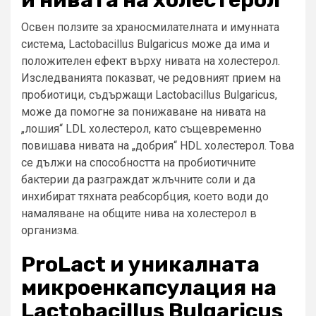
и нивата на холестерол
Освен ползите за храносмилателната и имунната
система, Lactobacillus Bulgaricus може да има и
положителен ефект върху нивата на холестерол.
Изследванията показват, че редовният прием на
пробиотици, съдържащи Lactobacillus Bulgaricus,
може да помогне за понижаване на нивата на
„лошия“ LDL холестерол, като същевременно
повишава нивата на „добрия“ HDL холестерол. Това
се дължи на способността на пробиотичните
бактерии да разграждат жлъчните соли и да
инхибират тяхната реабсорбция, което води до
намаляване на общите нива на холестерол в
организма.
ProLact и уникалната
микроенкапсулация на
Lactobacillus Bulgaricus