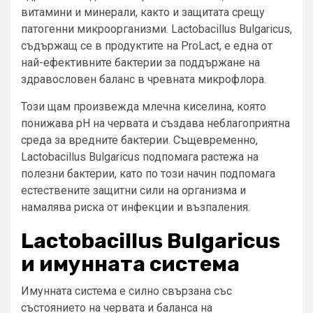
витамини и минерали, както и защитата срещу
патогенни микроорганизми. Lactobacillus Bulgaricus,
съдържащ се в продуктите на ProLact, е една от
най-ефективните бактерии за поддържане на
здравословен баланс в чревната микрофлора.
Този щам произвежда млечна киселина, която
понижава pH на червата и създава неблагоприятна
среда за вредните бактерии. Същевременно,
Lactobacillus Bulgaricus подпомага растежа на
полезни бактерии, като по този начин подпомага
естествените защитни сили на организма и
намалява риска от инфекции и възпаления.
Lactobacillus Bulgaricus
и имунната система
Имунната система е силно свързана със
състоянието на червата и баланса на