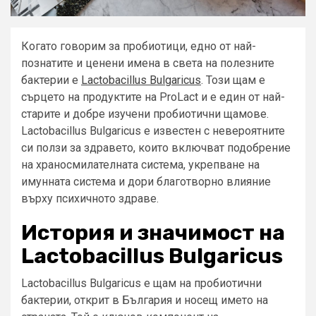
Когато говорим за пробиотици, едно от най-
познатите и ценени имена в света на полезните
бактерии е
Lactobacillus Bulgaricus
. Този щам е
сърцето на продуктите на ProLact и е един от най-
старите и добре изучени пробиотични щамове.
Lactobacillus Bulgaricus е известен с невероятните
си ползи за здравето, които включват подобрение
на храносмилателната система, укрепване на
имунната система и дори благотворно влияние
върху психичното здраве.
История и значимост на
Lactobacillus Bulgaricus
Lactobacillus Bulgaricus е щам на пробиотични
бактерии, открит в България и носещ името на