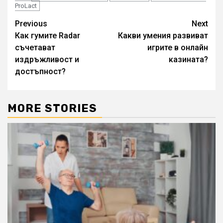
ProLact
Continue
Previous
Next
Как гумите Radar
Какви умения развиват
Reading
съчетават
игрите в онлайн
издръжливост и
казината?
достъпност?
MORE STORIES