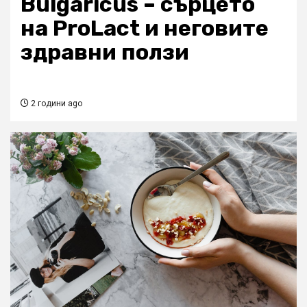
Bulgaricus – сърцето
на ProLact и неговите
здравни ползи
2 години ago