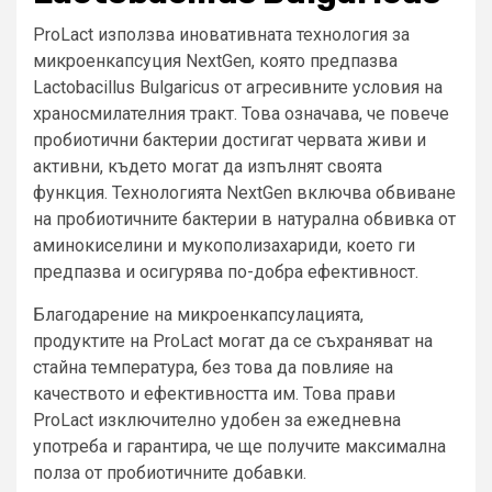
ProLact използва иновативната технология за
микроенкапсуция NextGen, която предпазва
Lactobacillus Bulgaricus от агресивните условия на
храносмилателния тракт. Това означава, че повече
пробиотични бактерии достигат червата живи и
активни, където могат да изпълнят своята
функция. Технологията NextGen включва обвиване
на пробиотичните бактерии в натурална обвивка от
аминокиселини и мукополизахариди, което ги
предпазва и осигурява по-добра ефективност.
Благодарение на микроенкапсулацията,
продуктите на ProLact могат да се съхраняват на
стайна температура, без това да повлияе на
качеството и ефективността им. Това прави
ProLact изключително удобен за ежедневна
употреба и гарантира, че ще получите максимална
полза от пробиотичните добавки.