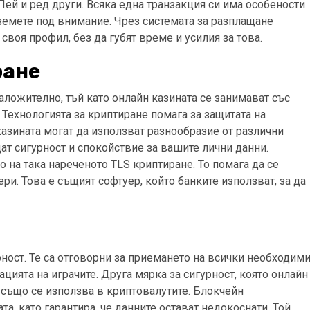
Пей и ред други. Всяка една транзакция си има особености
вземете под внимание. Чрез системата за разплащане
своя профил, без да губят време и усилия за това.
ране
аложително, тъй като онлайн казината се занимават със
. Технологията за криптиране помага за защитата на
азината могат да използват разнообразие от различни
ат сигурност и спокойствие за вашите лични данни.
 на така нареченото TLS криптиране. То помага да се
и. Това е същият софтуер, който банките използват, за да
рност. Те са отговорни за приемането на всички необходим
цията на играчите. Друга мярка за сигурност, която онлайн
то също се използва в криптовалутите. Блокчейн
та, като гарантира, че данните остават недокоснати. Той