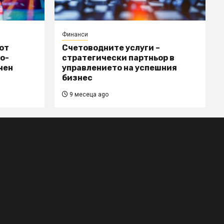
Финанси
от
Счетоводните услуги –
о-
стратегически партньор в
чен
управлението на успешния
бизнес
9 месеца ago