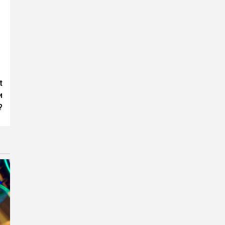
t
и
?