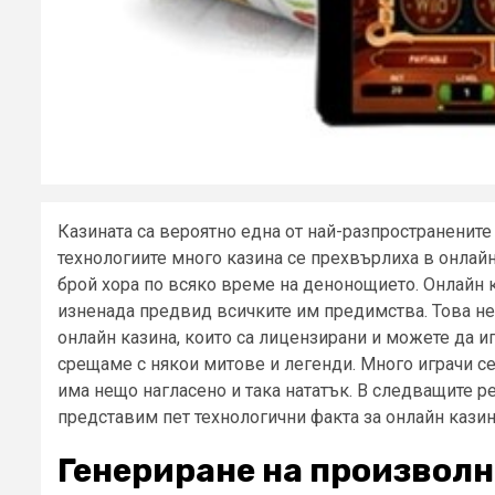
Казината са вероятно една от най-разпространените 
технологиите много казина се прехвърлиха в онлайн
брой хора по всяко време на денонощието. Онлайн к
изненада предвид всичките им предимства. Това не
онлайн казина, които са лицензирани и можете да игр
срещаме с някои митове и легенди. Много играчи се 
има нещо нагласено и така нататък. В следващите р
представим пет технологични факта за онлайн казин
Генериране на произволн