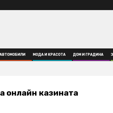
АВТОМОБИЛИ
МОДА И КРАСОТА
ДОМ И ГРАДИНА
за онлайн казината