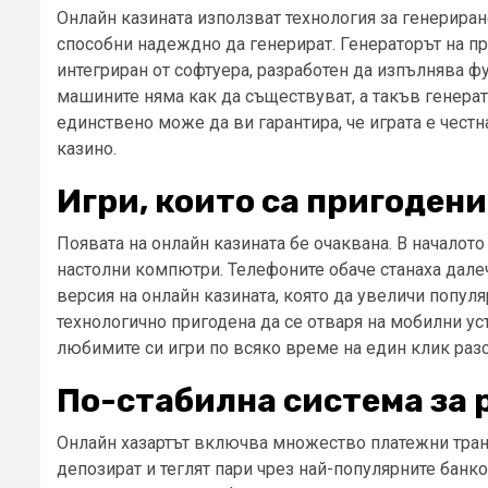
Онлайн казината използват технология за генериране
способни надеждно да генерират. Генераторът на пр
интегриран от софтуера, разработен да изпълнява фу
машините няма как да съществуват, а такъв генерат
единствено може да ви гарантира, че играта е честна
казино.
Игри, които са пригоден
Появата на онлайн казината бе очаквана. В началот
настолни компютри. Телефоните обаче станаха дале
версия на онлайн казината, която да увеличи популяр
технологично пригодена да се отваря на мобилни у
любимите си игри по всяко време на един клик разс
По-стабилна система за
Онлайн хазартът включва множество платежни транз
депозират и теглят пари чрез най-популярните банко