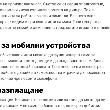
 на произволни числа. Състои се от серия от алгоритми,
оизволни числа изпълнява ролята на дилъра. Той е
нкцията за работа с числа и символи. Без него слот
ор ще видим и при някои игри на маса. Този генератор
, така че нямайте съмнение в това, когато играете в онлай
и за мобилни устройства
о обаче някои игри можеха да функционират само за
ч по-масови, което доведе и да създаването на мобилна
ността на онлайн казината. Така вече почти всяка игра е
стройства, давайки възможност на играчите да посещават
тояние чрез своите смартфони.
 разплащане
акции. Казината са се погрижили за това до може да се
ви канали – не само по банков път, но и чрез дебитни/