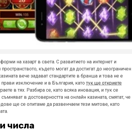
форми на хазарт в света. С развитието на интернет и
 пространството, където могат да достигат до неограничен
азината вече задават стандартите в бранша и това не е
 прави изключение и в България, като
тук ще откриете
аете в тях. Разбира се, като всяка иновация, и тук се
съмняват в достоверността на онлайн казината, смятат, че
едове ще се опитаме да развенчаем тези митове, като
ата.
и числа