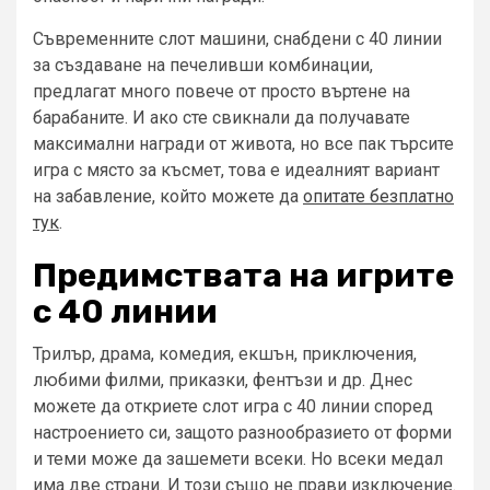
Съвременните слот машини, снабдени с 40 линии
за създаване на печеливши комбинации,
предлагат много повече от просто въртене на
барабаните. И ако сте свикнали да получавате
максимални награди от живота, но все пак търсите
игра с място за късмет, това е идеалният вариант
на забавление, който можете да
опитате безплатно
тук
.
Предимствата на игрите
с 40 линии
Трилър, драма, комедия, екшън, приключения,
любими филми, приказки, фентъзи и др. Днес
можете да откриете слот игра с 40 линии според
настроението си, защото разнообразието от форми
и теми може да зашемети всеки. Но всеки медал
има две страни. И този също не прави изключение.