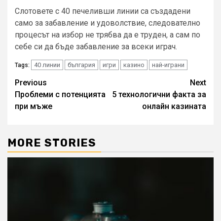
Слотовете с 40 печеливши линии са създадени
само за забавление и удоволствие, следователно
процесът на избор не трябва да е труден, а сам по
себе си да бъде забавление за всеки играч.
40 линии
българия
игри
казино
най-играни
Tags:
Continue
Previous
Next
Проблеми с потенцията
5 технологични факта за
Reading
при мъже
онлайн казината
MORE STORIES