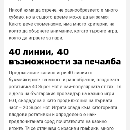
Никой няма да отрече, че разнообразието е много
хубаво, но в същото време може да ви замая.
Както вече споменахме, има много критерии, на
които да обърнете внимание, когато търсите игра,
която да играете за пари.
40 линии, 40
възможности за печалба
Предлаганите казино игри 40 линии от
букмейкърите са много и ранообразни, плодовата
ротативка 40 Super Hot е най-популярната от тях. Тя
е дело на българския провайдър на казино игри
EGT, създадена е като продължение на първата
част – 20 Super Hot. Играта спада към категорията
плодови ротативки и определено е най-
предпочитаната сред почитателите на казино
игрите. Тя се отличава с красиви графики, много