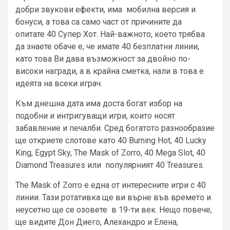
добри звукови ефекти, има мобилна версия и
бонуси, а това са само част от причините да
опитате 40 Супер Хот. Най-важното, което трябва
да знаете обаче е, че имате 40 безплатни линии,
като това Ви дава възможност за двойно по-
високи награди, а в крайна сметка, нали в това е
идеята на всеки играч.
Към днешна дата има доста богат избор на
подобни и интригуващи игри, които носят
забавление и печалби. Сред богатото разнообразие
ще откриете слотове като 40 Burning Hot, 40 Lucky
King, Egypt Sky, The Mask of Zorro, 40 Mega Slot, 40
Diamond Treasures или популярният 40 Treasures.
The Mask of Zorro е една от интересните игри с 40
линии. Тази ротативка ще ви върне във времето и
неусетно ще се озовете в 19-ти век. Нещо повече,
ще видите Дон Диего, Алехандро и Елена,