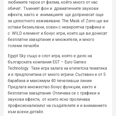
любимите герои от филма, който много от нас
обичат.. Тъмният фон и драматичните звукови
ефекти, както и анимациите ще допринесат още
за цялостното изживяване. The Mask of Zorro ще ви
остави безмълвни, освен с невероятна графика и
с WILD елемент и бонус игри, които ще ви донесат
безплатни завъртания и множители, и много
големи печалби.
Egypt Sky също е слот игра, която е дело на
българската компания EGT – Euro Games
Technology. Тази игра залага на египетска тематика
и е предпочитана от много играчи. Съставен е от 5
барабана и максимум 40 печеливши линии.
Предлага множество бонус функции, както и
безплатни завъртания. Отличава се с графики и
звукови ефекти, от които ясно проличава
професионализмът на създателите и и вниманието
към всеки детайл.