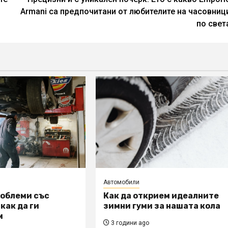
Armani са предпочитани от любителите на часовниц
по свет
Автомобили
роблеми със
Как да открием идеалните
как да ги
зимни гуми за нашата кола
м
3 години ago