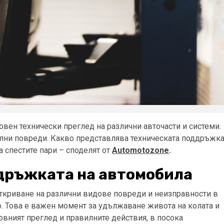
вен технически преглед на различни авточасти и системи.
иални повреди. Какво представлява техническата поддръжк
а спестите пари – споделят от
Automotozone
.
дръжката на автомобила
ткриване на различни видове повреди и неизправности в
о. Това е важен момент за удължаване живота на колата и
овният преглед и правилните действия, в посока