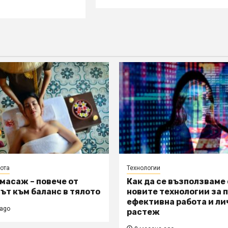
ота
Технологии
масаж – повече от
Как да се възползваме 
ът към баланс в тялото
новите технологии за п
ефективна работа и ли
ago
растеж