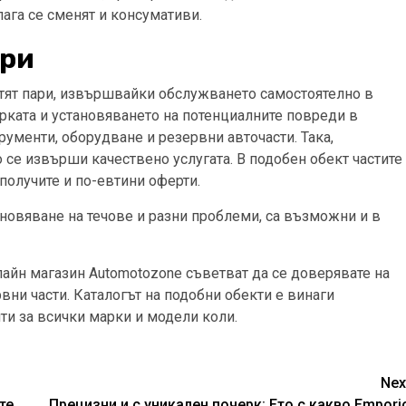
лага се сменят и консумативи.
ари
стят пари, извършвайки обслужването самостоятелно в
рката и установяването на потенциалните повреди в
рументи, оборудване и резервни авточасти. Така,
о се извърши качествено услугата. В подобен обект частите
получите и по-евтини оферти.
ановяване на течове и разни проблеми, са възможни и в
лайн магазин Automotozone съветват да се доверявате на
вни части. Каталогът на подобни обекти е винаги
и за всички марки и модели коли.
Nex
те
Прецизни и с уникален почерк: Ето с какво Empori