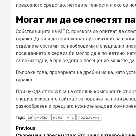
превозното средство, неговите течности и ако се на
Могат ли да се спестят п
Собствениците на МПС, понякога се опитват да спе
гаража. Дори и да притежават нужния опит за прове
отделните системи, са необходими и специални инст
посещението в сервиз би могло да е по-евтино, кат
са по-изгодни, а при редовно посещение можете да 
Въпреки това, проверката на дребни неща, като уст
гаража.
При нужда от покупка на отделни компоненти от он
специализираните сайтове за поръчка на нови резер
разнообразен и предлага нужните видове компонент
автомобил
кола
мпс
поддръжка
Tags:
Continue
Previous
Съвременни предимства: Ето защо литиево-йонни