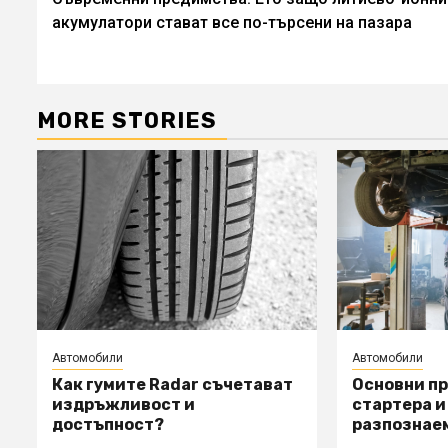
Reading
акумулатори стават все по-търсени на пазара
MORE STORIES
Автомобили
Автомобили
Как гумите Radar съчетават
Основни п
издръжливост и
стартера и 
достъпност?
разпознае