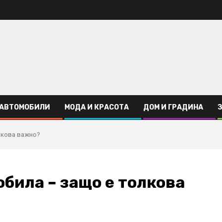
АВТОМОБИЛИ
МОДА И КРАСОТА
ДОМ И ГРАДИНА
лкова важно?
била – защо е толкова