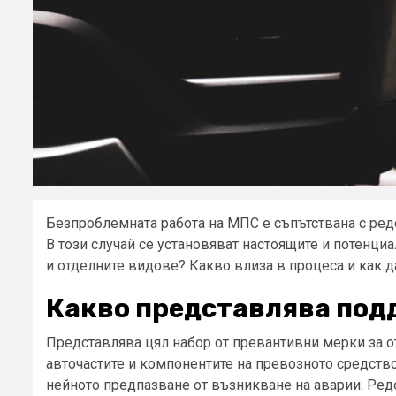
Безпроблемната работа на МПС е съпътствана с редо
В този случай се установяват настоящите и потенц
и отделните видове? Какво влиза в процеса и как д
Какво представлява под
Представлява цял набор от превантивни мерки за о
авточастите и компонентите на превозното средств
нейното предпазване от възникване на аварии. Ред