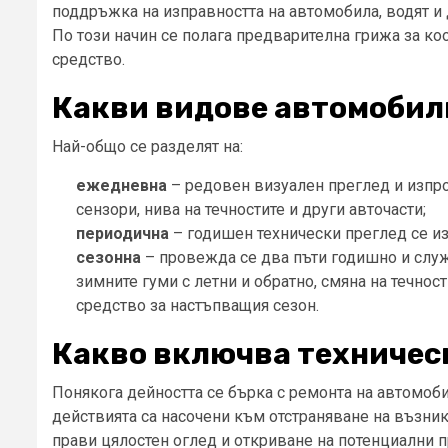
поддръжка на изправността на автомобила, водят и 
По този начин се полага предварителна грижа за ко
средство.
Какви видове автомобил
Най-общо се разделят на:
ежедневна
– редовен визуален преглед и изпро
сензори, нива на течностите и други авточасти;
периодична
– годишен технически преглед се и
сезонна
– провежда се два пъти годишно и служи
зимните гуми с летни и обратно, смяна на течнос
средство за настъпващия сезон.
Какво включва техничес
Понякога дейността се бърка с ремонта на автомоби
действията са насочени към отстраняване на възник
прави цялостен оглед и откриване на потенциални п