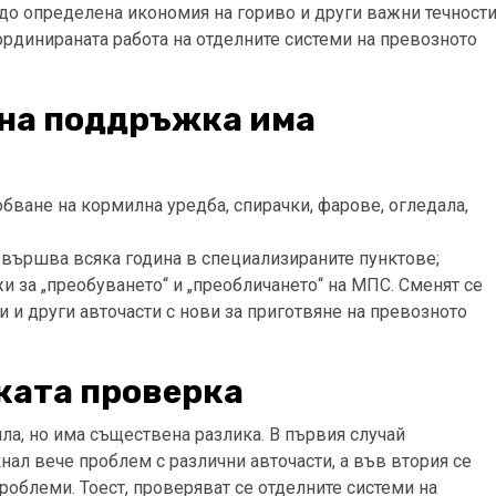
до определена икономия на гориво и други важни течности
ординираната работа на отделните системи на превозното
на поддръжка има
бване на кормилна уредба, спирачки, фарове, огледала,
звършва всяка година в специализираните пунктове;
 за „преобуването“ и „преобличането“ на МПС. Сменят се
ти и други авточасти с нови за приготвяне на превозното
ката проверка
ла, но има съществена разлика. В първия случай
нал вече проблем с различни авточасти, а във втория се
роблеми. Тоест, проверяват се отделните системи на