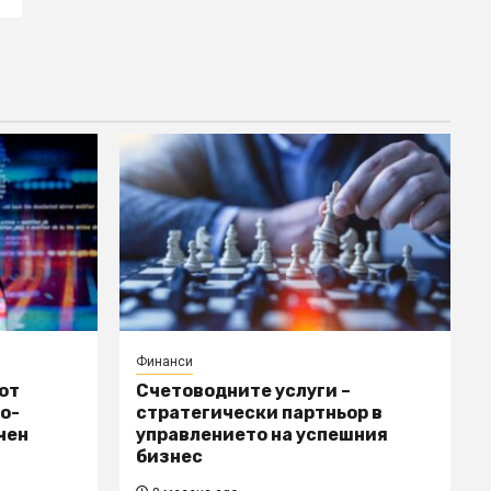
Финанси
от
Счетоводните услуги –
о-
стратегически партньор в
чен
управлението на успешния
бизнес